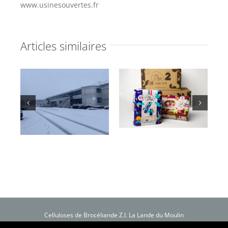
www.usinesouvertes.fr
Articles similaires
Celluloses de Brocéliande Z.I. La Lande du Moulin
B.P. 76 56803 Ploërmel Cedex France