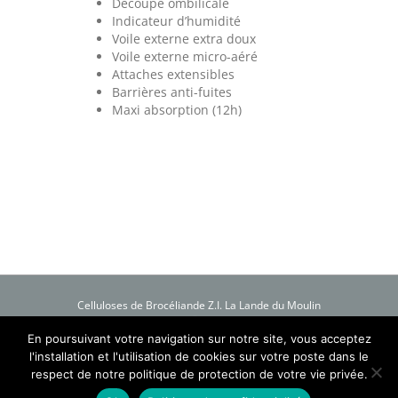
Découpe ombilicale
Indicateur d’humidité
Voile externe extra doux
Voile externe micro-aéré
Attaches extensibles
Barrières anti-fuites
Maxi absorption (12h)
Celluloses de Brocéliande Z.I. La Lande du Moulin
B.P. 76 56803 Ploërmel Cedex France
Tél. : +33 (0) 2 97 74 25 25 - Fax : +33 (0) 2 97 74 29 94
En poursuivant votre navigation sur notre site, vous acceptez
Mentions légales
-
Plan du site
l'installation et l'utilisation de cookies sur votre poste dans le
Création Process Blue
respect de notre politique de protection de votre vie privée.
Copyright 2016 Celluloses de Brocéliande