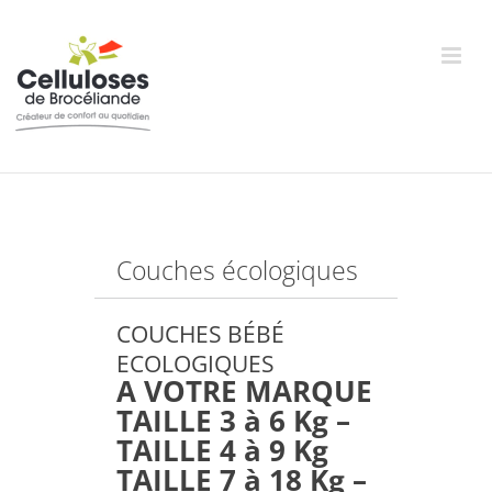
Passer
au
contenu
Couches écologiques
COUCHES BÉBÉ
ECOLOGIQUES
A VOTRE MARQUE
TAILLE 3 à 6 Kg –
TAILLE 4 à 9 Kg
TAILLE 7 à 18 Kg –