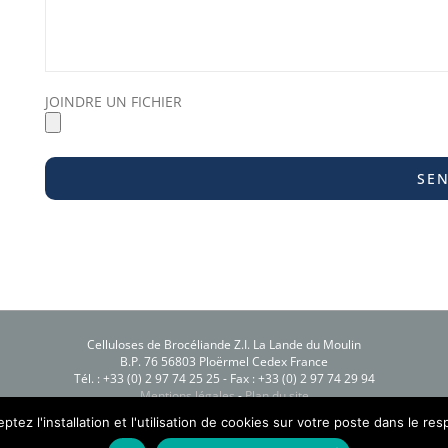
JOINDRE UN FICHIER
Celluloses de Brocéliande Z.I. La Lande du Moulin
B.P. 76 56803 Ploërmel Cedex France
Tél. : +33 (0) 2 97 74 25 25 - Fax : +33 (0) 2 97 74 29 94
Mentions légales
-
Plan du site
Création Process Blue
tez l'installation et l'utilisation de cookies sur votre poste dans le re
Copyright 2016 Celluloses de Brocéliande