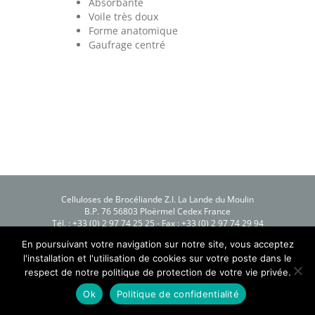
Absorbante
Voile très doux
Forme anatomique
Gaufrage centré
Celluloses de Brocéliande Z.I. La Lande du Moulin
B.P. 76 56803 Ploërmel Cedex France
Tél. : +33 (0) 2 97 74 25 25 - Fax : +33 (0) 2 97 74 29 94
Mentions légales
-
Plan du site
En poursuivant votre navigation sur notre site, vous acceptez
Création Process Blue
l'installation et l'utilisation de cookies sur votre poste dans le
Copyright 2016 Celluloses de Brocéliande
respect de notre politique de protection de votre vie privée.
Ok
Politique de confidentialité